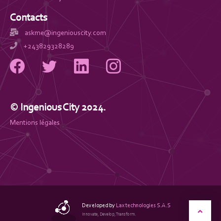
Contacts
askme@ingeniouscity.com
+243829328289
© Ingenious City 2024.
Mentions légales
Developed by
Lax technologies S.A.S
Innovate, Develop, Transform.